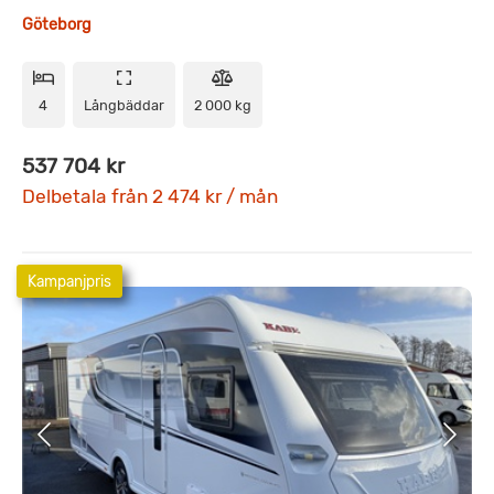
Göteborg
4
Långbäddar
2 000 kg
537 704 kr
Delbetala från 2 474 kr / mån
Kampanjpris