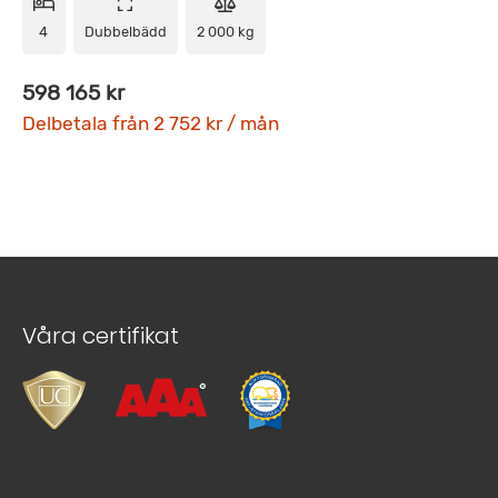
4
Dubbelbädd
2 000 kg
598 165 kr
Delbetala från 2 752 kr / mån
Våra certifikat