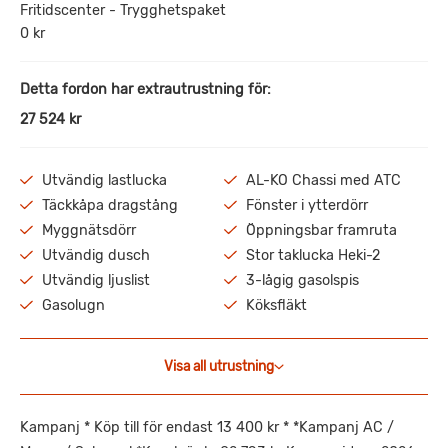
Fritidscenter - Trygghetspaket
0 kr
Detta fordon har extrautrustning för:
27 524 kr
Utvändig lastlucka
AL-KO Chassi med ATC
Täckkåpa dragstång
Fönster i ytterdörr
Myggnätsdörr
Öppningsbar framruta
Utvändig dusch
Stor taklucka Heki-2
Utvändig ljuslist
3-lågig gasolspis
Gasolugn
Köksfläkt
Visa all utrustning
Kampanj * Köp till för endast 13 400 kr * *Kampanj AC /