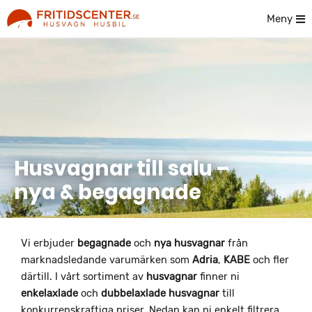
Meny
Husvagnar till salu –
nya & begagnade
Vi erbjuder
begagnade
och
nya husvagnar
från
marknadsledande varumärken som
Adria
,
KABE
och fler
därtill. I vårt sortiment av
husvagnar
finner ni
enkelaxlade
och
dubbelaxlade
husvagnar
till
konkurrenskraftiga priser. Nedan kan ni enkelt filtrera