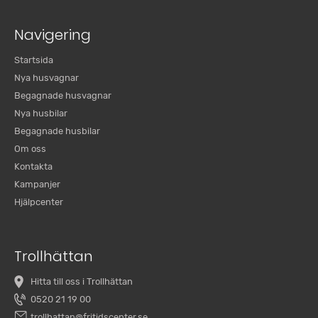
Navigering
Startsida
Nya husvagnar
Begagnade husvagnar
Nya husbilar
Begagnade husbilar
Om oss
Kontakta
Kampanjer
Hjälpcenter
Trollhättan
Hitta till oss i Trollhättan
0520 21 19 00
trollhattan@fritidscenter.se