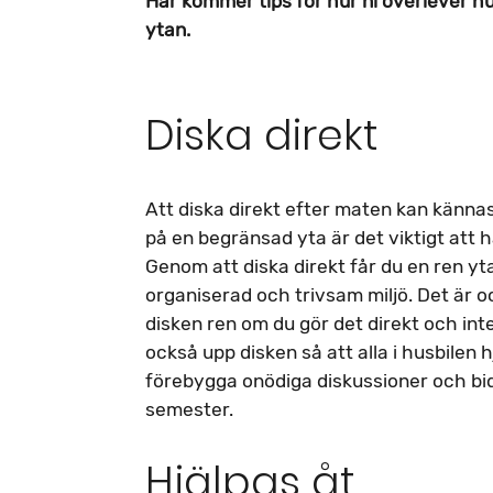
Här kommer tips för hur ni överlever 
ytan.
Diska direkt
Att diska direkt efter maten kan kännas
på en begränsad yta är det viktigt att hå
Genom att diska direkt får du en ren y
organiserad och trivsam miljö. Det är oc
disken ren om du gör det direkt och inte
också upp disken så att alla i husbilen h
förebygga onödiga diskussioner och bidr
semester.
Hjälpas åt