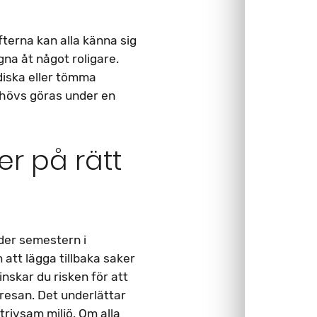
terna kan alla känna sig
gna åt något roligare.
diska eller tömma
ehövs göras under en
er på rätt
nder semestern i
tt lägga tillbaka saker
nskar du risken för att
resan. Det underlättar
trivsam miljö. Om alla