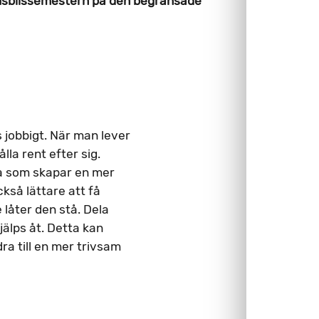
husbilssemestern på den begränsade
 jobbigt. När man lever
lla rent efter sig.
ta som skapar en mer
kså lättare att få
 låter den stå. Dela
jälps åt. Detta kan
a till en mer trivsam