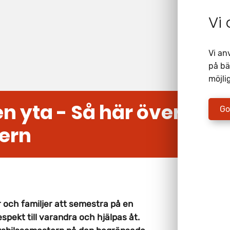
Vi
Vi an
på bä
möjlig
ten yta - Så här överleve
Go
tern
 och familjer att semestra på en
respekt till varandra och hjälpas åt.