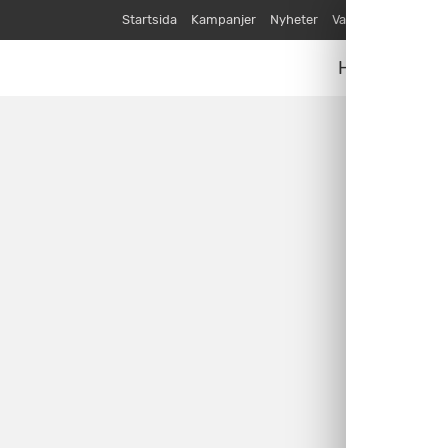
Startsida
Kampanjer
Nyheter
Varumärken
Våra
Husvagnar